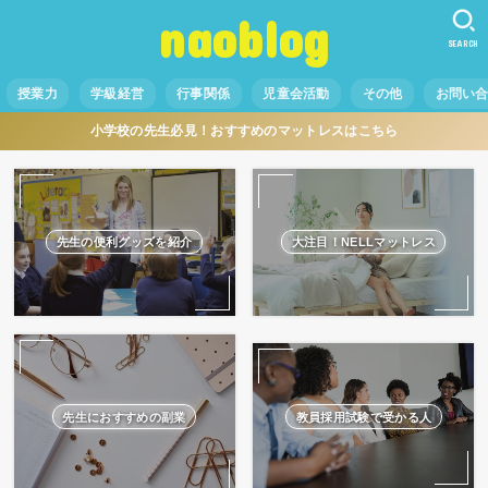
naoblog
SEARCH
授業力
学級経営
行事関係
児童会活動
その他
お問い
小学校の先生必見！おすすめのマットレスはこちら
先生の便利グッズを紹介
大注目！NELLマットレス
先生におすすめの副業
教員採用試験で受かる人