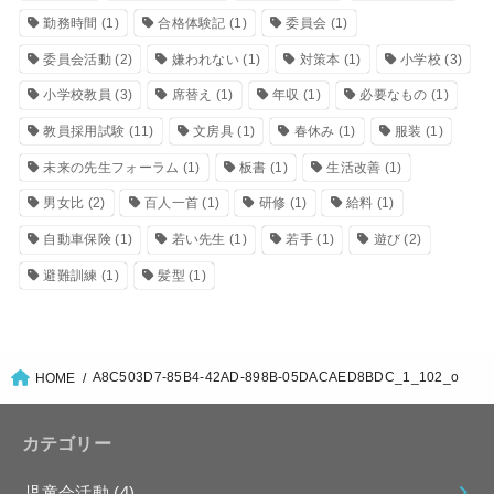
勤務時間
(1)
合格体験記
(1)
委員会
(1)
委員会活動
(2)
嫌われない
(1)
対策本
(1)
小学校
(3)
小学校教員
(3)
席替え
(1)
年収
(1)
必要なもの
(1)
教員採用試験
(11)
文房具
(1)
春休み
(1)
服装
(1)
未来の先生フォーラム
(1)
板書
(1)
生活改善
(1)
男女比
(2)
百人一首
(1)
研修
(1)
給料
(1)
自動車保険
(1)
若い先生
(1)
若手
(1)
遊び
(2)
避難訓練
(1)
髪型
(1)
A8C503D7-85B4-42AD-898B-05DACAED8BDC_1_102_o
HOME
カテゴリー
児童会活動
(4)