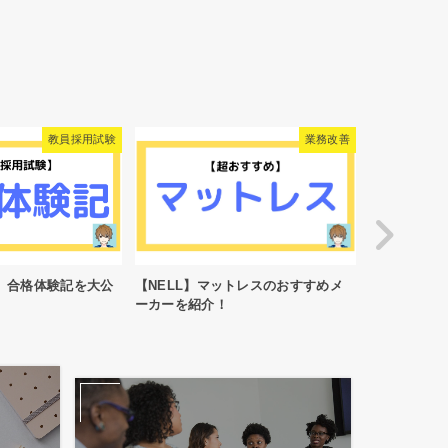
業務改善
学校のQ&A
トレスのおすすめメ
小学校男性教員の一人暮らし
小学校教員