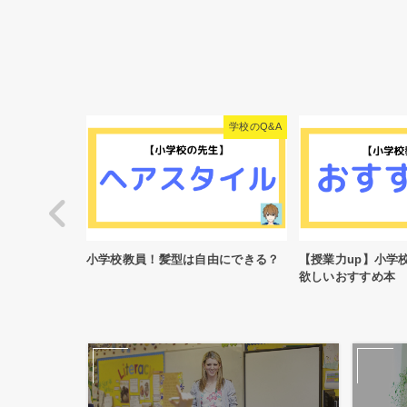
学校のQ&A
授業力
由にできる？
【授業力up】小学校の先生に読んで
小学生の修学旅行
欲しいおすすめ本
ッズについて現役