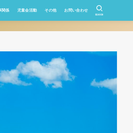
事関係
児童会活動
その他
お問い合わせ
SEARCH
資産形成
業務改善
教員になりたい方
学校のQ&A
教員採用試験