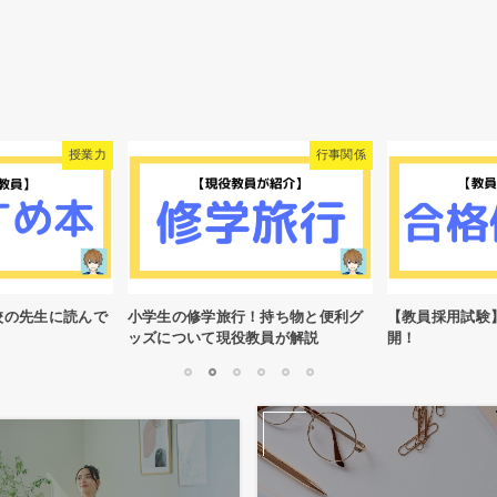
行事関係
教員採用試験
！持ち物と便利グ
【教員採用試験】合格体験記を大公
【NELL】マッ
教員が解説
開！
ーカーを紹介！
1
2
3
4
5
6