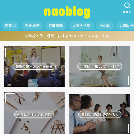
naoblog
SEARCH
授業力
学級経営
行事関係
児童会活動
その他
お問い
小学校の先生必見！おすすめのマットレスはこちら
先生の便利グッズを紹介
大注目！NELLマットレス
先生におすすめの副業
教員採用試験で受かる人