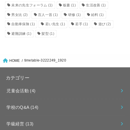
未来の先生フォーラム
(1)
板書
(1)
生活改善
(1)
男女比
(2)
百人一首
(1)
研修
(1)
給料
(1)
自動車保険
(1)
若い先生
(1)
若手
(1)
遊び
(2)
避難訓練
(1)
髪型
(1)
timetable-3222249_1920
HOME
カテゴリー
児童会活動
(4)
学校のQ&A
(14)
学級経営
(13)