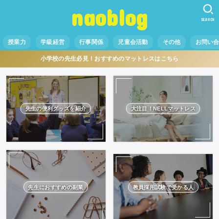
naoblog
SEARCH
授業力
学級経営
行事関係
児童会活動
その他
お問い
小学校の先生必見！おすすめのマットレスはこちら
先生の便利グッズを紹介
大注目！NELLマットレス
先生におすすめの副業
教員採用試験で受かる人