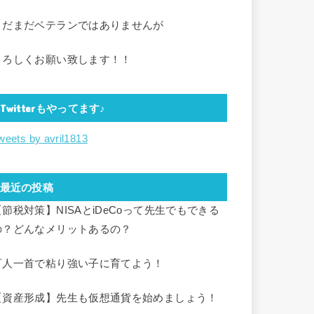
まだまだベテランではありませんが
よろしくお願い致します！！
Twitterもやってます♪
weets by avril1813
最近の投稿
【節税対策】NISAとiDeCoって先生でもできる
の？どんなメリットあるの？
百人一首で粘り強い子に育てよう！
【資産形成】先生も仮想通貨を始めましょう！