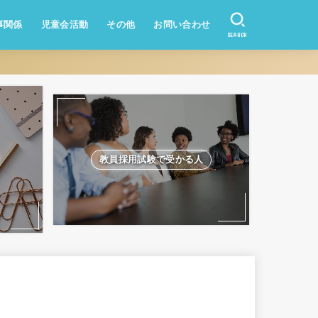
事関係
児童会活動
その他
お問い合わせ
SEARCH
資産形成
業務改善
教員になりたい方
学校のQ&A
教員採用試験
教員採用試験で受かる人