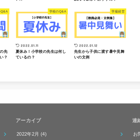
Q&A
学校のQ&A
学級経営
2022.01.11
2022.01.12
の先
夏休み！小学校の先生は何し
先生から子供に渡す暑中見舞
い？
ているの？
いの文例
アーカイブ
連
2022年2月 (4)
お