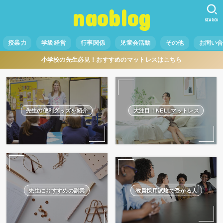
naoblog
SEARCH
授業力
学級経営
行事関係
児童会活動
その他
お問い
小学校の先生必見！おすすめのマットレスはこちら
先生の便利グッズを紹介
大注目！NELLマットレス
先生におすすめの副業
教員採用試験で受かる人