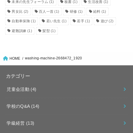
未来の先生フォーラム
(1)
板書
(1)
生活改善
(1)
男女比
(2)
百人一首
(1)
研修
(1)
給料
(1)
自動車保険
(1)
若い先生
(1)
若手
(1)
遊び
(2)
避難訓練
(1)
髪型
(1)
washing-machine-2668472_1920
HOME
カテゴリー
児童会活動
(4)
学校のQ&A
(14)
学級経営
(13)