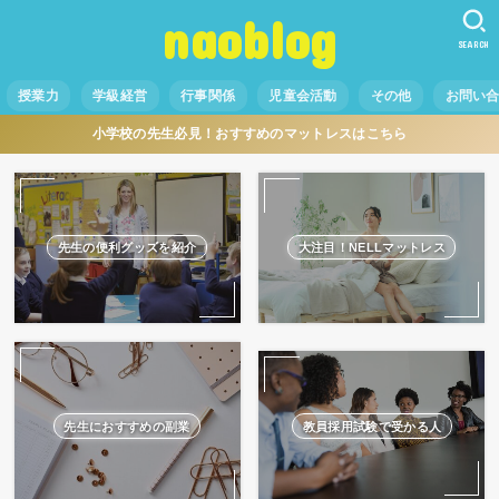
naoblog
SEARCH
授業力
学級経営
行事関係
児童会活動
その他
お問い
小学校の先生必見！おすすめのマットレスはこちら
先生の便利グッズを紹介
大注目！NELLマットレス
先生におすすめの副業
教員採用試験で受かる人