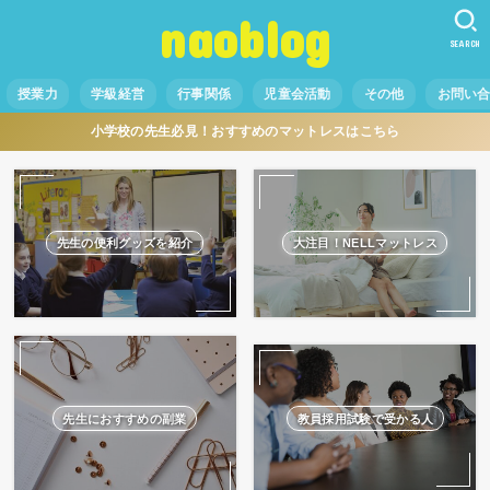
naoblog
SEARCH
授業力
学級経営
行事関係
児童会活動
その他
お問い
小学校の先生必見！おすすめのマットレスはこちら
先生の便利グッズを紹介
大注目！NELLマットレス
先生におすすめの副業
教員採用試験で受かる人