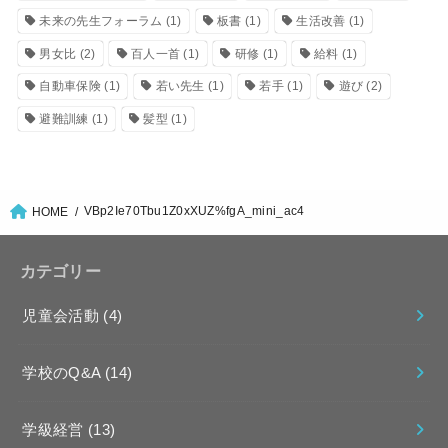
未来の先生フォーラム
(1)
板書
(1)
生活改善
(1)
男女比
(2)
百人一首
(1)
研修
(1)
給料
(1)
自動車保険
(1)
若い先生
(1)
若手
(1)
遊び
(2)
避難訓練
(1)
髪型
(1)
VBp2Ie70Tbu1Z0xXUZ%fgA_mini_ac4
HOME
カテゴリー
児童会活動
(4)
学校のQ&A
(14)
学級経営
(13)