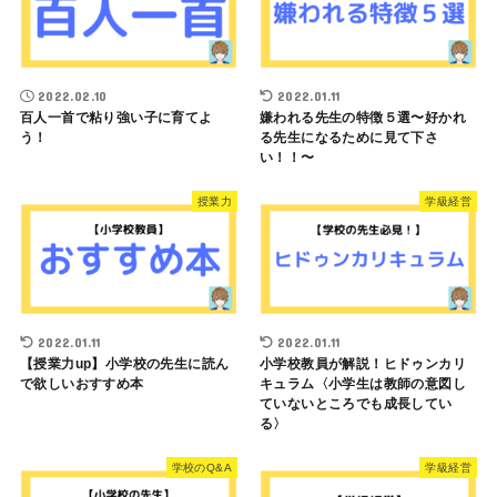
2022.02.10
2022.01.11
百人一首で粘り強い子に育てよ
嫌われる先生の特徴５選〜好かれ
う！
る先生になるために見て下さ
い！！〜
授業力
学級経営
2022.01.11
2022.01.11
【授業力up】小学校の先生に読ん
小学校教員が解説！ヒドゥンカリ
で欲しいおすすめ本
キュラム〈小学生は教師の意図し
ていないところでも成長してい
る〉
学校のQ&A
学級経営