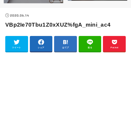
2020.06.14
VBp2Ie70Tbu1Z0xXUZ%fgA_mini_ac4
ツイート
シェア
はてブ
送る
Pocket