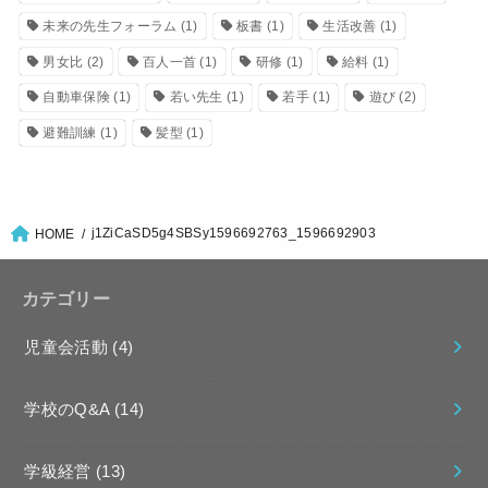
未来の先生フォーラム
(1)
板書
(1)
生活改善
(1)
男女比
(2)
百人一首
(1)
研修
(1)
給料
(1)
自動車保険
(1)
若い先生
(1)
若手
(1)
遊び
(2)
避難訓練
(1)
髪型
(1)
j1ZiCaSD5g4SBSy1596692763_1596692903
HOME
カテゴリー
児童会活動
(4)
学校のQ&A
(14)
学級経営
(13)