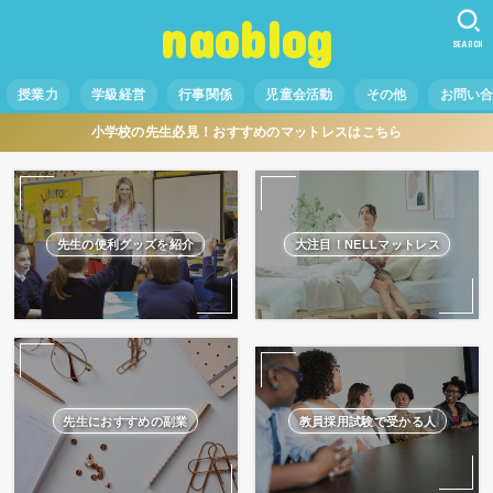
naoblog
SEARCH
授業力
学級経営
行事関係
児童会活動
その他
お問い
小学校の先生必見！おすすめのマットレスはこちら
先生の便利グッズを紹介
大注目！NELLマットレス
先生におすすめの副業
教員採用試験で受かる人