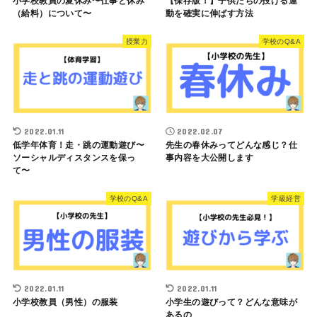
小学校教員の夏休み〜仕事と休み
【保存版！】子供たちの投げる運
（給料）について〜
動を確実に伸ばす方法
授業力
学校のQ&A
2022.01.11
2022.02.07
低学年体育！走・跳の運動遊び〜
先生の春休みってどんな感じ？仕
ソーシャルディスタンスを保っ
事内容を大公開します
て〜
学校のQ&A
学級経営
2022.01.11
2022.01.11
小学校教員（男性）の服装
小学生の遊びって？どんな意味が
あるの