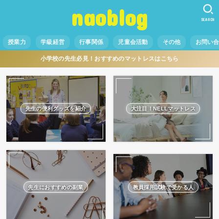
naoblog
SEARCH
授業力
学級経営
行事関係
児童会活動
その他
お問い
小学校の先生必見！おすすめのマットレスはこちら
先生の便利グッズを紹介
大注目！NELLマットレス
先生におすすめの副業
教員採用試験で受かる人