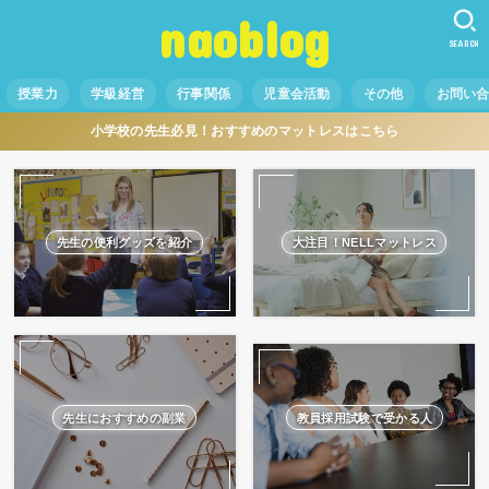
naoblog
SEARCH
授業力
学級経営
行事関係
児童会活動
その他
お問い
小学校の先生必見！おすすめのマットレスはこちら
先生の便利グッズを紹介
大注目！NELLマットレス
先生におすすめの副業
教員採用試験で受かる人