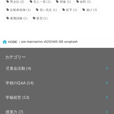
男女比
(2)
百人一首
(1)
研修
(1)
給料
(1)
自動車保険
(1)
若い先生
(1)
若手
(1)
遊び
(2)
避難訓練
(1)
髪型
(1)
joe-mannarino-v52GHdS-I38-unsplash
HOME
カテゴリー
児童会活動
(4)
学校のQ&A
(14)
学級経営
(13)
授業力
(7)