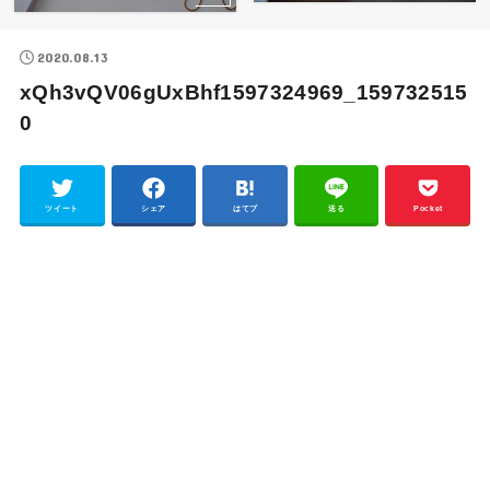
2020.08.13
xQh3vQV06gUxBhf1597324969_159732515
0
ツイート
シェア
はてブ
送る
Pocket