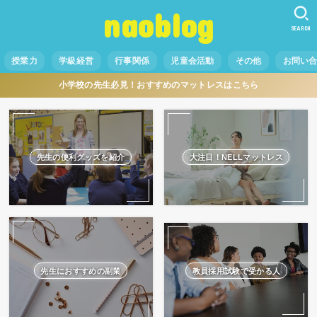
naoblog
SEARCH
授業力
学級経営
行事関係
児童会活動
その他
お問い
小学校の先生必見！おすすめのマットレスはこちら
先生の便利グッズを紹介
大注目！NELLマットレス
先生におすすめの副業
教員採用試験で受かる人