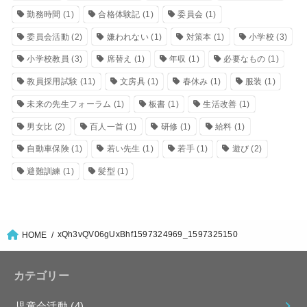
勤務時間
(1)
合格体験記
(1)
委員会
(1)
委員会活動
(2)
嫌われない
(1)
対策本
(1)
小学校
(3)
小学校教員
(3)
席替え
(1)
年収
(1)
必要なもの
(1)
教員採用試験
(11)
文房具
(1)
春休み
(1)
服装
(1)
未来の先生フォーラム
(1)
板書
(1)
生活改善
(1)
男女比
(2)
百人一首
(1)
研修
(1)
給料
(1)
自動車保険
(1)
若い先生
(1)
若手
(1)
遊び
(2)
避難訓練
(1)
髪型
(1)
xQh3vQV06gUxBhf1597324969_1597325150
HOME
カテゴリー
児童会活動
(4)