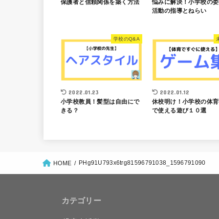
保護者と信頼関係を築く方法
悩みに解決！小学校の委
活動の指導とねらい
学校のQ&A
2022.01.23
2022.01.12
小学校教員！髪型は自由にで
休校明け！小学校の体育
きる？
で使える遊び１０選
PHg91U793x6trg81596791038_1596791090
HOME
カテゴリー