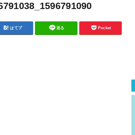
6791038_1596791090
はてブ
送る
Pocket