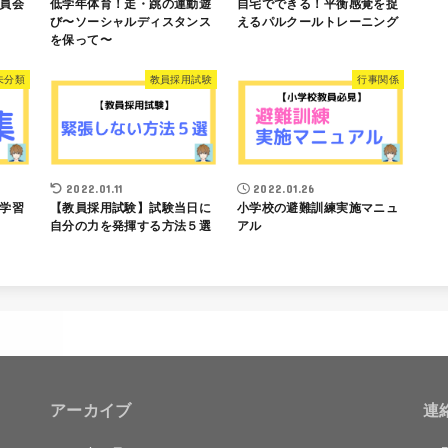
員会
低学年体育！走・跳の運動遊
自宅でできる！平衡感覚を捉
び〜ソーシャルディスタンス
えるパルクールトレーニング
を保って〜
未分類
教員採用試験
行事関係
2022.01.11
2022.01.26
学習
【教員採用試験】試験当日に
小学校の避難訓練実施マニュ
自分の力を発揮する方法５選
アル
アーカイブ
連