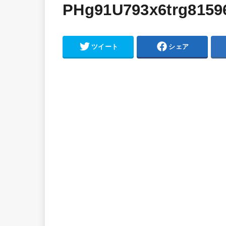
PHg91U793x6trg8159
ツイート
シェア