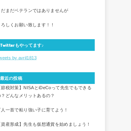
まだまだベテランではありませんが
よろしくお願い致します！！
Twitterもやってます♪
weets by avril1813
最近の投稿
【節税対策】NISAとiDeCoって先生でもできる
の？どんなメリットあるの？
百人一首で粘り強い子に育てよう！
【資産形成】先生も仮想通貨を始めましょう！