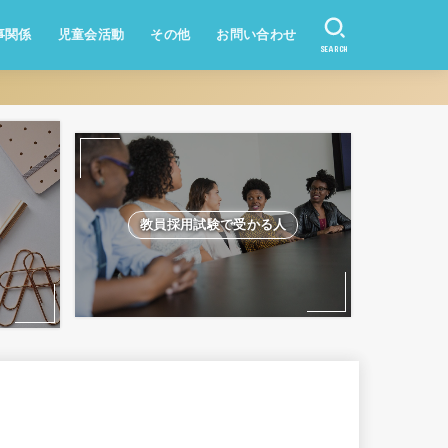
事関係
児童会活動
その他
お問い合わせ
SEARCH
資産形成
業務改善
教員になりたい方
学校のQ&A
教員採用試験
教員採用試験で受かる人