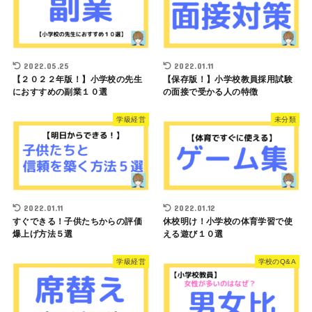
2022.05.25
2022.01.11
【２０２２年版！】小学校の先生
【保存版！】小学校教員採用試験
におすすめの副業１０選
の面接で受かる人の特徴
学級経営
未分類
2022.01.11
2022.01.12
すぐできる！子供たちからの評価
休校明け！小学校の体育学習で使
爆上げ方法５選
える遊び１０選
学級経営
学校のQ&A