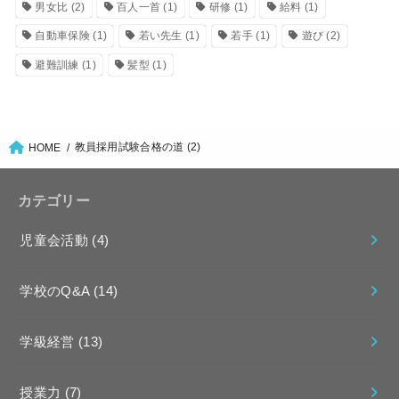
男女比
(2)
百人一首
(1)
研修
(1)
給料
(1)
自動車保険
(1)
若い先生
(1)
若手
(1)
遊び
(2)
避難訓練
(1)
髪型
(1)
教員採用試験合格の道 (2)
HOME
カテゴリー
児童会活動
(4)
学校のQ&A
(14)
学級経営
(13)
授業力
(7)