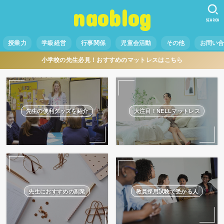
naoblog
SEARCH
授業力
学級経営
行事関係
児童会活動
その他
お問い
小学校の先生必見！おすすめのマットレスはこちら
先生の便利グッズを紹介
大注目！NELLマットレス
先生におすすめの副業
教員採用試験で受かる人