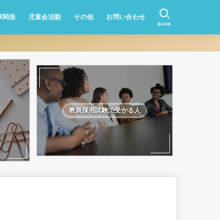
事関係
児童会活動
その他
お問い合わせ
SEARCH
資産形成
業務改善
教員になりたい方
学校のQ&A
教員採用試験
教員採用試験で受かる人