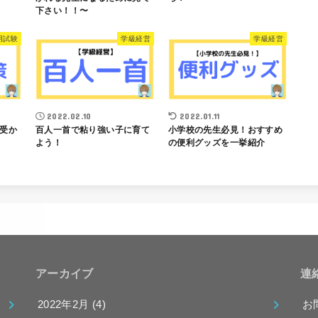
下さい！！〜
用試験
学級経営
学級経営
2022.02.10
2022.01.11
受か
百人一首で粘り強い子に育て
小学校の先生必見！おすすめ
よう！
の便利グッズを一挙紹介
アーカイブ
連
2022年2月 (4)
お