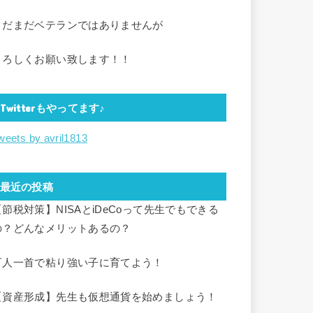
まだまだベテランではありませんが
よろしくお願い致します！！
Twitterもやってます♪
weets by avril1813
最近の投稿
【節税対策】NISAとiDeCoって先生でもできる
の？どんなメリットあるの？
百人一首で粘り強い子に育てよう！
【資産形成】先生も仮想通貨を始めましょう！