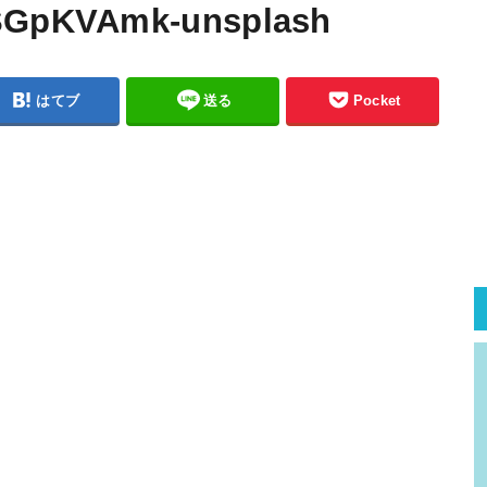
dSGpKVAmk-unsplash
はてブ
送る
Pocket