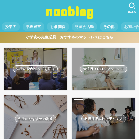
naoblog
SEARCH
授業力
学級経営
行事関係
児童会活動
その他
お問い
小学校の先生必見！おすすめのマットレスはこちら
先生の便利グッズを紹介
大注目！NELLマットレス
先生におすすめの副業
教員採用試験で受かる人