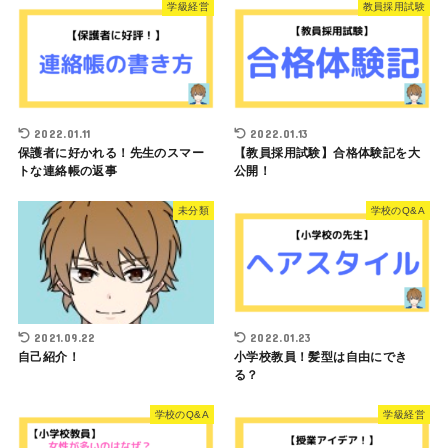
学級経営
教員採用試験
2022.01.11
2022.01.13
保護者に好かれる！先生のスマー
【教員採用試験】合格体験記を大
トな連絡帳の返事
公開！
未分類
学校のQ&A
2021.09.22
2022.01.23
自己紹介！
小学校教員！髪型は自由にでき
る？
学校のQ&A
学級経営