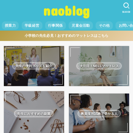
naoblog
SEARCH
授業力
学級経営
行事関係
児童会活動
その他
お問い
小学校の先生必見！おすすめのマットレスはこちら
先生の便利グッズを紹介
大注目！NELLマットレス
先生におすすめの副業
教員採用試験で受かる人