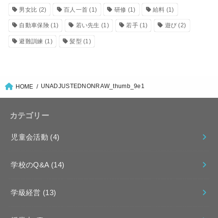
男女比
(2)
百人一首
(1)
研修
(1)
給料
(1)
自動車保険
(1)
若い先生
(1)
若手
(1)
遊び
(2)
避難訓練
(1)
髪型
(1)
UNADJUSTEDNONRAW_thumb_9e1
HOME
カテゴリー
児童会活動
(4)
学校のQ&A
(14)
学級経営
(13)