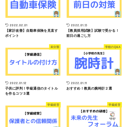
2022.02.01
2022.01.13
【家計改善】自動車保険を見直す
【教員採用試験】試験で受かる！
ポイント
前日の過ごし方
未分類
学校のQ&A
2022.01.12
2022.01.11
子供に評判！学級通信のタイトル
おすすめ！教員の腕時計２選
を作るコツ３選
学級経営
学級経営