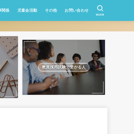
事関係
児童会活動
その他
お問い合わせ
SEARCH
資産形成
業務改善
教員になりたい方
学校のQ&A
教員採用試験
教員採用試験で受かる人