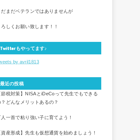
まだまだベテランではありませんが
よろしくお願い致します！！
Twitterもやってます♪
weets by avril1813
最近の投稿
【節税対策】NISAとiDeCoって先生でもできる
の？どんなメリットあるの？
百人一首で粘り強い子に育てよう！
【資産形成】先生も仮想通貨を始めましょう！