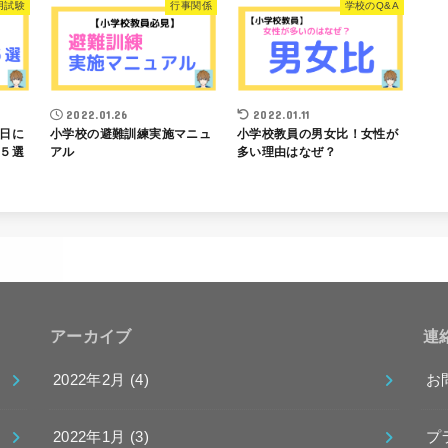
用試験
行事関係
学校のQ&A
2022.01.26
2022.01.11
日に
小学校の避難訓練実施マニュ
小学校教員の男女比！女性が
５選
アル
多い理由はなぜ？
アーカイブ
連
2022年2月 (4)
お
2022年1月 (3)
プ