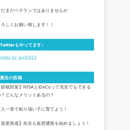
まだまだベテランではありませんが
よろしくお願い致します！！
Twitterもやってます♪
weets by avril1813
最近の投稿
【節税対策】NISAとiDeCoって先生でもできる
の？どんなメリットあるの？
百人一首で粘り強い子に育てよう！
【資産形成】先生も仮想通貨を始めましょう！