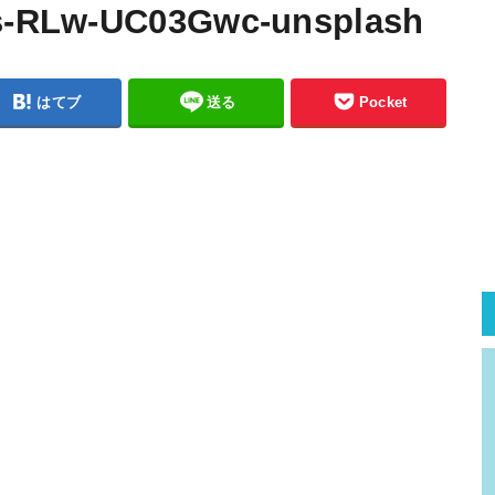
rs-RLw-UC03Gwc-unsplash
はてブ
送る
Pocket