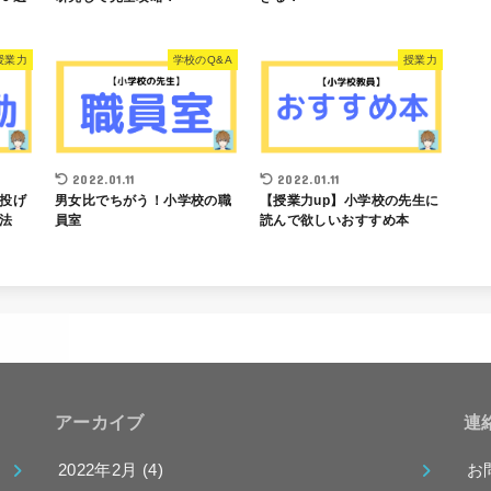
授業力
学校のQ&A
授業力
2022.01.11
2022.01.11
投げ
男女比でちがう！小学校の職
【授業力up】小学校の先生に
法
員室
読んで欲しいおすすめ本
アーカイブ
連
2022年2月 (4)
お