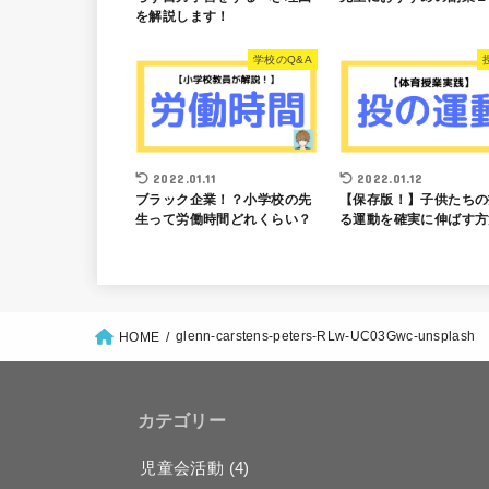
を解説します！
学校のQ&A
2022.01.11
2022.01.12
ブラック企業！？小学校の先
【保存版！】子供たちの
生って労働時間どれくらい？
る運動を確実に伸ばす方
glenn-carstens-peters-RLw-UC03Gwc-unsplash
HOME
カテゴリー
児童会活動
(4)