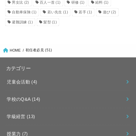
男女比
(2)
百人一首
(1)
研修
(1)
給料
(1)
自動車保険
(1)
若い先生
(1)
若手
(1)
遊び
(2)
避難訓練
(1)
髪型
(1)
初任者必見 (51)
HOME
カテゴリー
児童会活動
(4)
学校のQ&A
(14)
学級経営
(13)
授業力
(7)