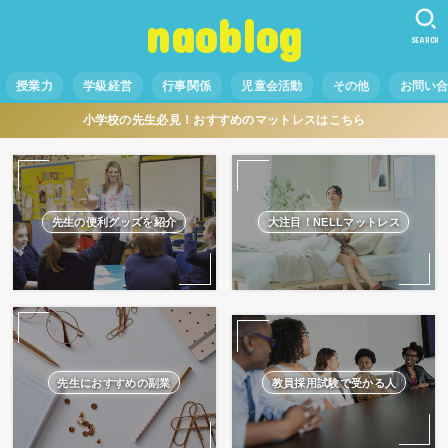
naoblog
SEARCH
授業力
学級経営
行事関係
児童会活動
その他
お問い
小学校の先生必見！おすすめのマットレスはこちら
先生の便利グッズを紹介
大注目！NELLマットレス
先生におすすめの副業
教員採用試験で受かる人