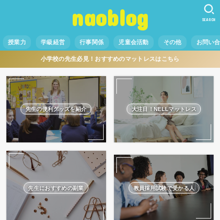
naoblog
SEARCH
授業力
学級経営
行事関係
児童会活動
その他
お問い
小学校の先生必見！おすすめのマットレスはこちら
先生の便利グッズを紹介
大注目！NELLマットレス
先生におすすめの副業
教員採用試験で受かる人