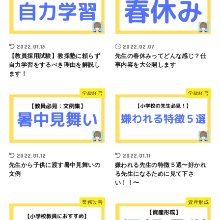
2022.01.13
2022.02.07
【教員採用試験】教採塾に頼らず
先生の春休みってどんな感じ？仕
自力学習をするべき理由を解説し
事内容を大公開します
ます！
学級経営
学級経営
2022.01.12
2022.01.11
先生から子供に渡す暑中見舞いの
嫌われる先生の特徴５選〜好かれ
文例
る先生になるために見て下さ
い！！〜
業務改善
資産形成