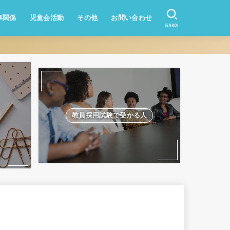
事関係
児童会活動
その他
お問い合わせ
SEARCH
資産形成
業務改善
教員になりたい方
学校のQ&A
教員採用試験
教員採用試験で受かる人