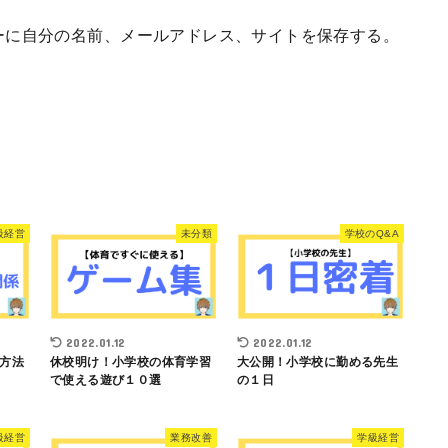
ーに自分の名前、メールアドレス、サイトを保存する。
級経営
未分類
学校のQ&A
2022.01.12
2022.01.12
方法
休校明け！小学校の体育学習
大公開！小学校に勤める先生
で使える遊び１０選
の１日
級経営
業務改善
学級経営