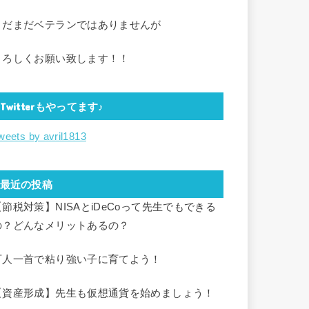
まだまだベテランではありませんが
よろしくお願い致します！！
Twitterもやってます♪
weets by avril1813
最近の投稿
【節税対策】NISAとiDeCoって先生でもできる
の？どんなメリットあるの？
百人一首で粘り強い子に育てよう！
【資産形成】先生も仮想通貨を始めましょう！