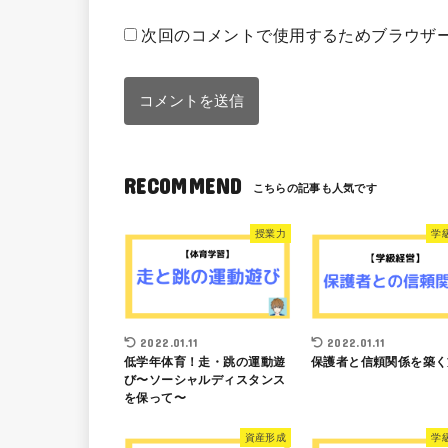
次回のコメントで使用するためブラウザ
RECOMMEND
授業力
学
2022.01.11
2022.01.11
低学年体育！走・跳の運動遊
保護者と信頼関係を築く
び〜ソーシャルディスタンス
を保って〜
資産形成
学