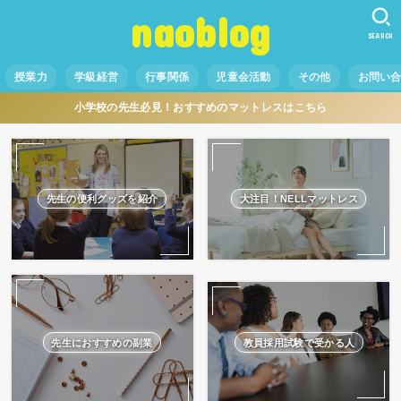
naoblog
SEARCH
授業力
学級経営
行事関係
児童会活動
その他
お問い
小学校の先生必見！おすすめのマットレスはこちら
先生の便利グッズを紹介
大注目！NELLマットレス
先生におすすめの副業
教員採用試験で受かる人