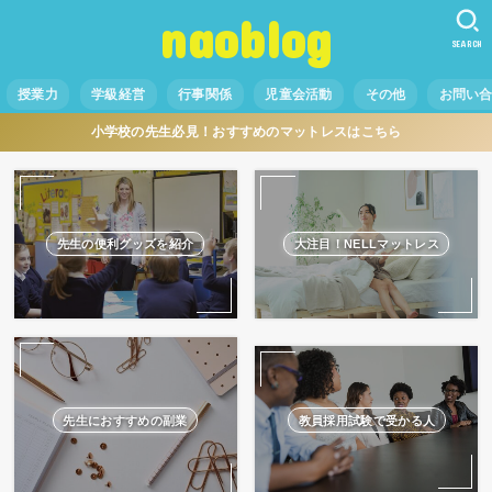
naoblog
SEARCH
授業力
学級経営
行事関係
児童会活動
その他
お問い
小学校の先生必見！おすすめのマットレスはこちら
先生の便利グッズを紹介
大注目！NELLマットレス
先生におすすめの副業
教員採用試験で受かる人