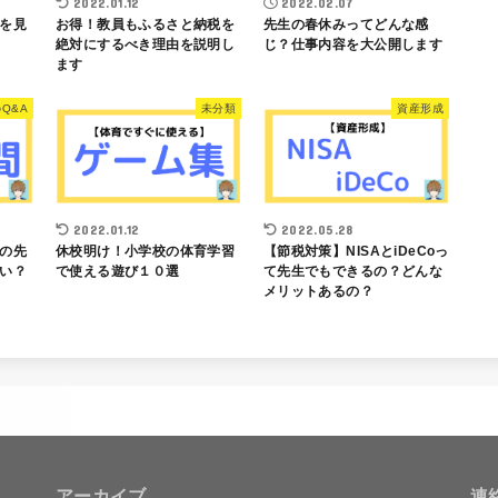
2022.01.12
2022.02.07
を見
お得！教員もふるさと納税を
先生の春休みってどんな感
絶対にするべき理由を説明し
じ？仕事内容を大公開します
ます
Q&A
未分類
資産形成
2022.01.12
2022.05.28
の先
休校明け！小学校の体育学習
【節税対策】NISAとiDeCoっ
い？
で使える遊び１０選
て先生でもできるの？どんな
メリットあるの？
アーカイブ
連