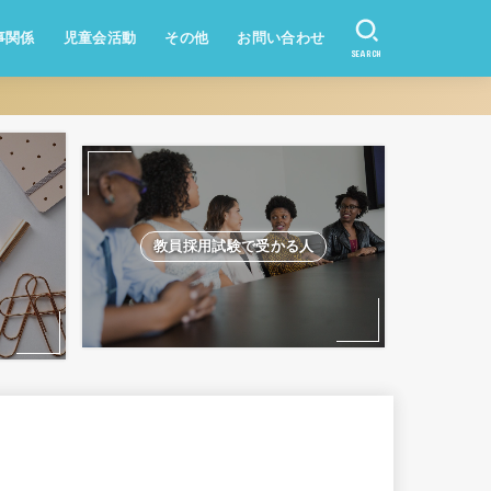
事関係
児童会活動
その他
お問い合わせ
SEARCH
資産形成
業務改善
教員になりたい方
学校のQ&A
教員採用試験
教員採用試験で受かる人