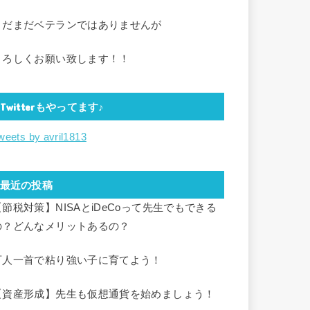
まだまだベテランではありませんが
よろしくお願い致します！！
Twitterもやってます♪
weets by avril1813
最近の投稿
【節税対策】NISAとiDeCoって先生でもできる
の？どんなメリットあるの？
百人一首で粘り強い子に育てよう！
【資産形成】先生も仮想通貨を始めましょう！