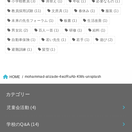
小学校教員
(3)
席替え
(1)
年収
(1)
必要なもの
(1)
教員採用試験
(11)
文房具
(1)
春休み
(1)
服装
(1)
未来の先生フォーラム
(1)
板書
(1)
生活改善
(1)
男女比
(2)
百人一首
(1)
研修
(1)
給料
(1)
自動車保険
(1)
若い先生
(1)
若手
(1)
遊び
(2)
避難訓練
(1)
髪型
(1)
mohammad-alizade-4wzRuAb-KWs-unsplash
HOME
カテゴリー
児童会活動
(4)
学校のQ&A
(14)