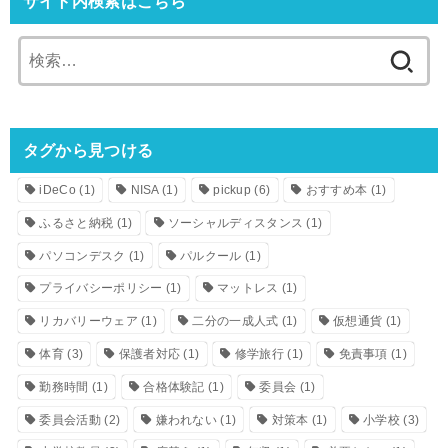
サイト内検索はこちら
検
索:
タグから見つける
iDeCo
(1)
NISA
(1)
pickup
(6)
おすすめ本
(1)
ふるさと納税
(1)
ソーシャルディスタンス
(1)
パソコンデスク
(1)
パルクール
(1)
プライバシーポリシー
(1)
マットレス
(1)
リカバリーウェア
(1)
二分の一成人式
(1)
仮想通貨
(1)
体育
(3)
保護者対応
(1)
修学旅行
(1)
免責事項
(1)
勤務時間
(1)
合格体験記
(1)
委員会
(1)
委員会活動
(2)
嫌われない
(1)
対策本
(1)
小学校
(3)