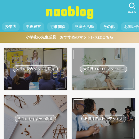
naoblog
SEARCH
授業力
学級経営
行事関係
児童会活動
その他
お問い
小学校の先生必見！おすすめのマットレスはこちら
先生の便利グッズを紹介
大注目！NELLマットレス
先生におすすめの副業
教員採用試験で受かる人