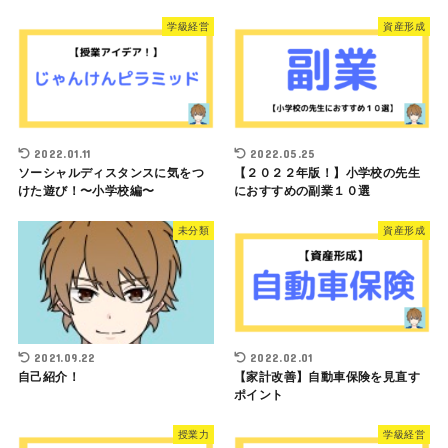
学級経営
資産形成
2022.01.11
2022.05.25
ソーシャルディスタンスに気をつ
【２０２２年版！】小学校の先生
けた遊び！〜小学校編〜
におすすめの副業１０選
未分類
資産形成
2021.09.22
2022.02.01
自己紹介！
【家計改善】自動車保険を見直す
ポイント
授業力
学級経営