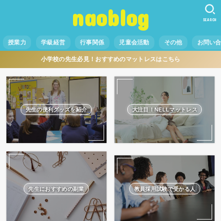
naoblog
SEARCH
授業力
学級経営
行事関係
児童会活動
その他
お問い
小学校の先生必見！おすすめのマットレスはこちら
先生の便利グッズを紹介
大注目！NELLマットレス
先生におすすめの副業
教員採用試験で受かる人