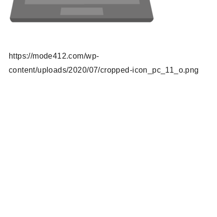
https://mode412.com/wp-
content/uploads/2020/07/cropped-icon_pc_11_o.png