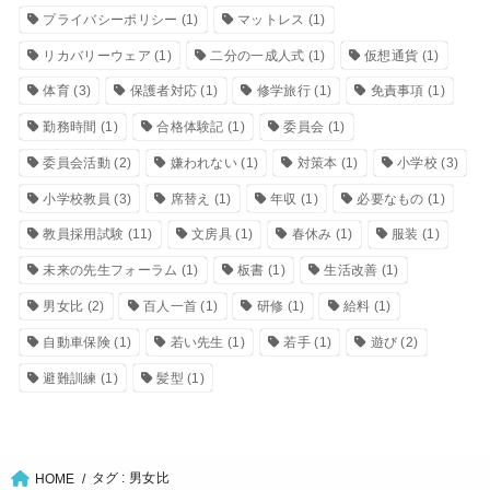
プライバシーポリシー
(1)
マットレス
(1)
リカバリーウェア
(1)
二分の一成人式
(1)
仮想通貨
(1)
体育
(3)
保護者対応
(1)
修学旅行
(1)
免責事項
(1)
勤務時間
(1)
合格体験記
(1)
委員会
(1)
委員会活動
(2)
嫌われない
(1)
対策本
(1)
小学校
(3)
小学校教員
(3)
席替え
(1)
年収
(1)
必要なもの
(1)
教員採用試験
(11)
文房具
(1)
春休み
(1)
服装
(1)
未来の先生フォーラム
(1)
板書
(1)
生活改善
(1)
男女比
(2)
百人一首
(1)
研修
(1)
給料
(1)
自動車保険
(1)
若い先生
(1)
若手
(1)
遊び
(2)
避難訓練
(1)
髪型
(1)
タグ : 男女比
HOME