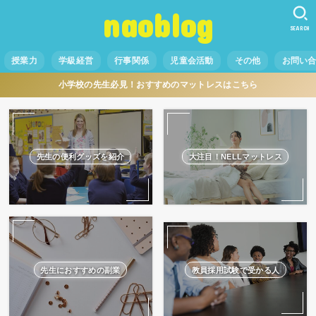
naoblog
SEARCH
授業力
学級経営
行事関係
児童会活動
その他
お問い
小学校の先生必見！おすすめのマットレスはこちら
先生の便利グッズを紹介
大注目！NELLマットレス
先生におすすめの副業
教員採用試験で受かる人