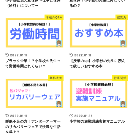
小学校教員の夏休み〜仕事と休み
夏休み！小学校の先生は何してい
（給料）について〜
るの？
学校のQ&A
授業力
2022.01.11
2022.01.11
ブラック企業！？小学校の先生っ
【授業力up】小学校の先生に読ん
て労働時間どれくらい？
で欲しいおすすめ本
業務改善
行事関係
2022.01.11
2022.01.26
睡眠不足の方！アンダーアーマー
小学校の避難訓練実施マニュアル
のリカバリーウェアで快適な生活
を得よう