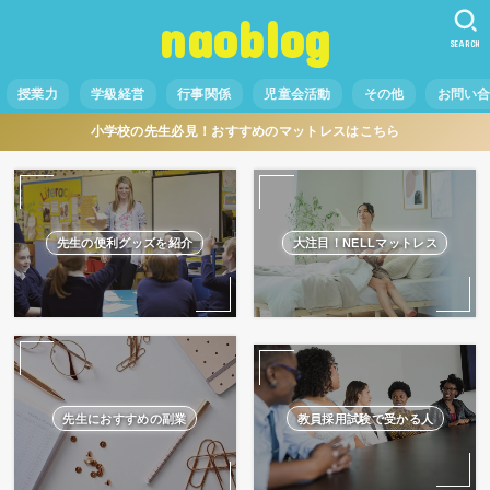
naoblog
SEARCH
授業力
学級経営
行事関係
児童会活動
その他
お問い
小学校の先生必見！おすすめのマットレスはこちら
先生の便利グッズを紹介
大注目！NELLマットレス
先生におすすめの副業
教員採用試験で受かる人