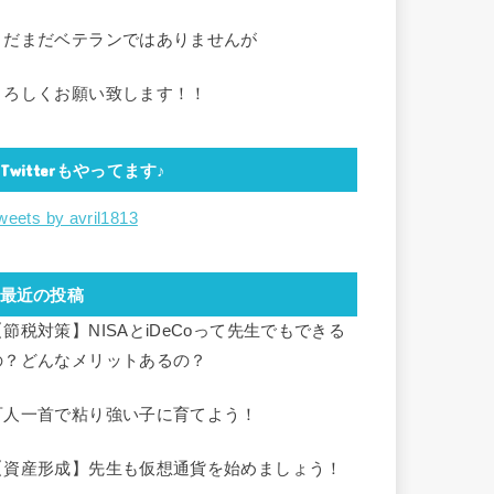
まだまだベテランではありませんが
よろしくお願い致します！！
Twitterもやってます♪
weets by avril1813
最近の投稿
【節税対策】NISAとiDeCoって先生でもできる
の？どんなメリットあるの？
百人一首で粘り強い子に育てよう！
【資産形成】先生も仮想通貨を始めましょう！