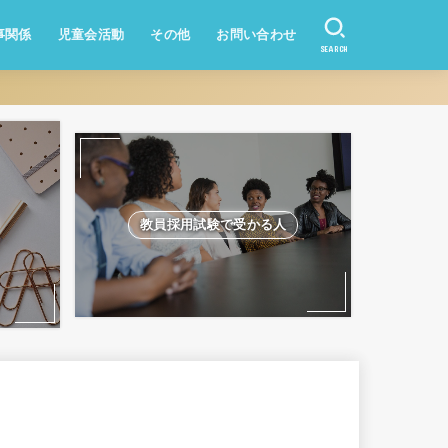
事関係
児童会活動
その他
お問い合わせ
SEARCH
資産形成
業務改善
教員になりたい方
学校のQ&A
教員採用試験
教員採用試験で受かる人