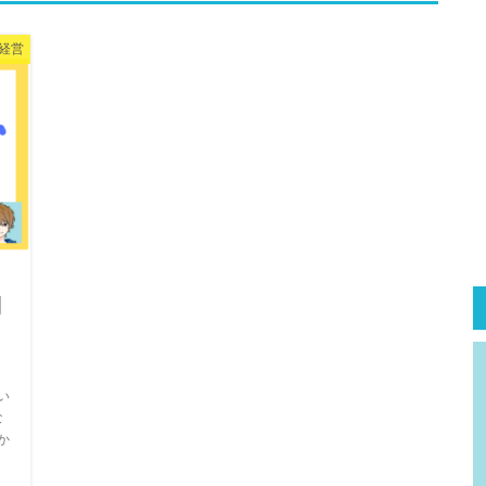
経営
利
い
な
か