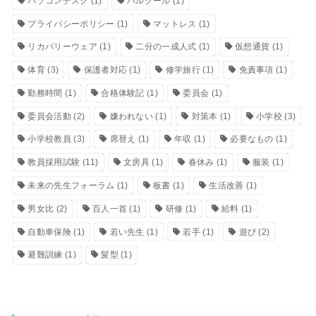
パソコンデスク
(1)
パルクール
(1)
プライバシーポリシー
(1)
マットレス
(1)
リカバリーウェア
(1)
二分の一成人式
(1)
仮想通貨
(1)
体育
(3)
保護者対応
(1)
修学旅行
(1)
免責事項
(1)
勤務時間
(1)
合格体験記
(1)
委員会
(1)
委員会活動
(2)
嫌われない
(1)
対策本
(1)
小学校
(3)
小学校教員
(3)
席替え
(1)
年収
(1)
必要なもの
(1)
教員採用試験
(11)
文房具
(1)
春休み
(1)
服装
(1)
未来の先生フォーラム
(1)
板書
(1)
生活改善
(1)
男女比
(2)
百人一首
(1)
研修
(1)
給料
(1)
自動車保険
(1)
若い先生
(1)
若手
(1)
遊び
(2)
避難訓練
(1)
髪型
(1)