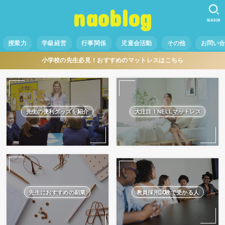
naoblog
SEARCH
授業力
学級経営
行事関係
児童会活動
その他
お問い
小学校の先生必見！おすすめのマットレスはこちら
先生の便利グッズを紹介
大注目！NELLマットレス
先生におすすめの副業
教員採用試験で受かる人