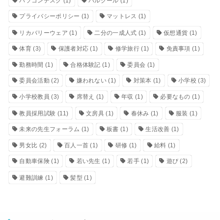
パソコンデスク
(1)
パルクール
(1)
プライバシーポリシー
(1)
マットレス
(1)
リカバリーウェア
(1)
二分の一成人式
(1)
仮想通貨
(1)
体育
(3)
保護者対応
(1)
修学旅行
(1)
免責事項
(1)
勤務時間
(1)
合格体験記
(1)
委員会
(1)
委員会活動
(2)
嫌われない
(1)
対策本
(1)
小学校
(3)
小学校教員
(3)
席替え
(1)
年収
(1)
必要なもの
(1)
教員採用試験
(11)
文房具
(1)
春休み
(1)
服装
(1)
未来の先生フォーラム
(1)
板書
(1)
生活改善
(1)
男女比
(2)
百人一首
(1)
研修
(1)
給料
(1)
自動車保険
(1)
若い先生
(1)
若手
(1)
遊び
(2)
避難訓練
(1)
髪型
(1)