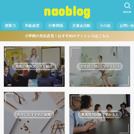
naoblog
SEARCH
授業力
学級経営
行事関係
児童会活動
その他
お問い
小学校の先生必見！おすすめのマットレスはこちら
先生の便利グッズを紹介
大注目！NELLマットレス
先生におすすめの副業
教員採用試験で受かる人